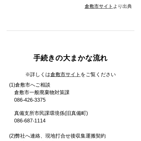
倉敷市サイト
より出典
手続きの大まかな流れ
※詳しくは
倉敷市サイト
をご覧ください
(1)倉敷市へご相談
倉敷市一般廃棄物対策課
086-426-3375
真備支所市民課環境係(旧真備町)
086-687-1114
(2)弊社へ連絡、現地打合せ後収集運搬契約