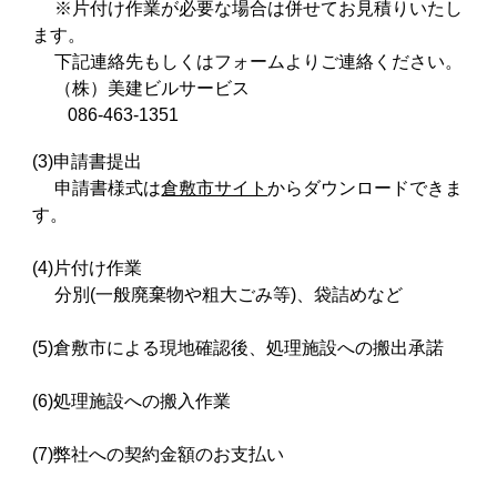
※片付け作業が必要な場合は併せてお見積りいたし
ます。
下記連絡先もしくは
フォーム
よりご連絡ください。
（株）美建ビルサービス
086-463-1351
(3)申請書提出
申請書様式は
倉敷市サイト
からダウンロードできま
す。
(4)片付け作業
分別(一般廃棄物や粗大ごみ等)、袋詰めなど
(5)倉敷市による現地確認後、処理施設への搬出承諾
(6)処理施設への搬入作業
(7)弊社への契約金額のお支払い